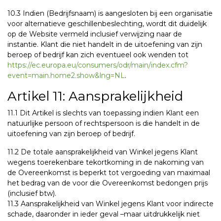
10.3 Indien (Bedrijfsnaam) is aangesloten bij een organisatie
voor alternatieve geschillenbeslechting, wordt dit duidelijk
op de Website vermeld inclusief verwijzing naar de
instantie. Klant die niet handelt in de uitoefening van zijn
beroep of bedrijf kan zich eventueel ook wenden tot
https://ec.europa.eu/consumers/odr/main/index.cfm?
event=main.home2.show&lng=NL
.
Artikel 11: Aansprakelijkheid
11.1 Dit Artikel is slechts van toepassing indien Klant een
natuurlijke persoon of rechtspersoon is die handelt in de
uitoefening van zijn beroep of bedrijf.
11.2 De totale aansprakelijkheid van Winkel jegens Klant
wegens toerekenbare tekortkoming in de nakoming van
de Overeenkomst is beperkt tot vergoeding van maximaal
het bedrag van de voor die Overeenkomst bedongen prijs
(inclusief btw).
11.3 Aansprakelijkheid van Winkel jegens Klant voor indirecte
schade, daaronder in ieder geval –maar uitdrukkelijk niet